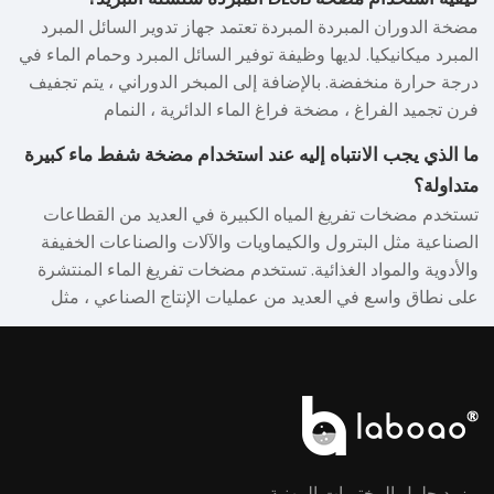
مضخة الدوران المبردة المبردة تعتمد جهاز تدوير السائل المبرد
المبرد ميكانيكيا. لديها وظيفة توفير السائل المبرد وحمام الماء في
درجة حرارة منخفضة. بالإضافة إلى المبخر الدوراني ، يتم تجفيف
فرن تجميد الفراغ ، مضخة فراغ الماء الدائرية ، النمام
المغناطيسي وغيرها من الأدوات ، عملية التفاعل الكيميائي
ما الذي يجب الانتباه إليه عند استخدام مضخة شفط ماء كبيرة
وتخزين الأدوية تحت درجة حرارة منخفضة متعددة الوظائف. لديها
متداولة؟
وظائف توفير حمام سائل بدرجة حرارة ثابتة منخفضة الحرارة ،
تستخدم مضخات تفريغ المياه الكبيرة في العديد من القطاعات
تبريد تكثيف درجة حرارة ثابتة منخفضة ، تخزين درجة حرارة ثابتة
الصناعية مثل البترول والكيماويات والآلات والصناعات الخفيفة
منخفضة ، إنشاء حقل درجة حرارة ثابتة ثانية منخفضة ، وما إلى
والأدوية والمواد الغذائية. تستخدم مضخات تفريغ الماء المنتشرة
ذلك ، ويستخدم على نطاق واسع في الطب ، الصناعة الكيميائية ،
على نطاق واسع في العديد من عمليات الإنتاج الصناعي ، مثل
تجارب البحث العلمي وما شابه ذلك.
الترشيح الفراغي ، وتحويل الماء الفراغي ، والتغذية الفراغية ،
والتبخر الفراغي ، وتركيز الفراغ ، واستعادة الفراغ ، وإزالة التفريغ
الفراغي. لا ينبغي إهمال استخدام بعض مضخات تفريغ المياه
الدائرية الكبيرة ، مع الانتباه إلى ما يلي عند استخدام:
مزود حلول المختبرات المهنية