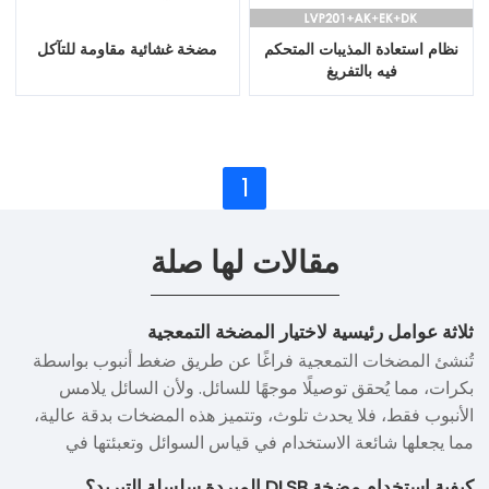
نظام استعادة المذيبات المتحكم
مضخة غشائية مقاومة للتآكل
فيه بالتفريغ
1
مقالات لها صلة
ثلاثة عوامل رئيسية لاختيار المضخة التمعجية
تُنشئ المضخات التمعجية فراغًا عن طريق ضغط أنبوب بواسطة
بكرات، مما يُحقق توصيلًا موجهًا للسائل. ولأن السائل يلامس
الأنبوب فقط، فلا يحدث تلوث، وتتميز هذه المضخات بدقة عالية،
مما يجعلها شائعة الاستخدام في قياس السوائل وتعبئتها في
الصناعات الدوائية والكيميائية والغذائية.
كيفية استخدام مضخة DLSB المبردة سلسلة التبريد؟