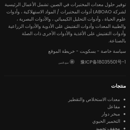
توفير حلول معدات المختبرات في الصين. تشمل الأعمال الرئيسية
لشركة LABOAO أدوات المختبرات / المواد الاستهلاكية ، وأدوات
علوم الحياة ، وأدوات التحليل الكيميائي ، والأدوات البصرية ،
والطبية المعدات وأدوات التفتيش على الأدوية والأدوات الزراعية
وأدوات التفتيش على الأغذية والأدوات الأخرى ذات الصلة
بالصناعة.
سياسة خاصة
-
بسكويت
-
خريطة الموقع
豫ICP备18035501号-1

صنع بالصين
منتجات
معدات الاستخلاص والتقطير
مفاعل
مبخر دوار
التخمير الحيوي
مجفف تجميد