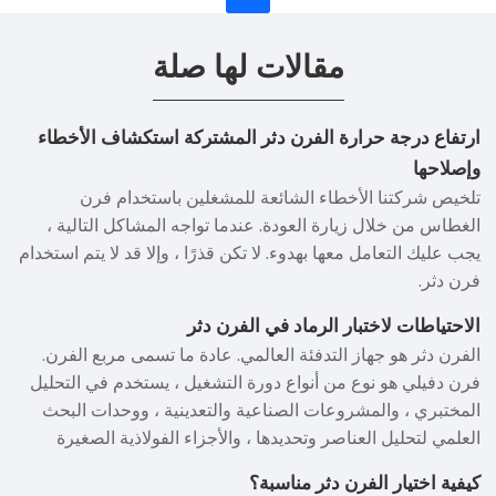
مقالات لها صلة
ارتفاع درجة حرارة الفرن دثر المشتركة استكشاف الأخطاء
وإصلاحها
تلخيص شركتنا الأخطاء الشائعة للمشغلين باستخدام فرن
الغطاس من خلال زيارة العودة. عندما تواجه المشاكل التالية ،
يجب عليك التعامل معها بهدوء. لا تكن قذرًا ، وإلا قد لا يتم استخدام
فرن دثر.
الاحتياطات لاختبار الرماد في الفرن دثر
الفرن دثر هو جهاز التدفئة العالمي. عادة ما تسمى مربع الفرن.
فرن دفيلي هو نوع من أنواع دورة التشغيل ، يستخدم في التحليل
المختبري ، والمشروعات الصناعية والتعدينية ، ووحدات البحث
العلمي لتحليل العناصر وتحديدها ، والأجزاء الفولاذية الصغيرة
العامة من أجل التبريد ، التلدين ، التقسية والمعالجة الحرارية
كيفية اختيار الفرن دثر مناسبة؟
الأخرى. كما يمكن استخدام فرن دقم الحرارة المرتفع لتلبيد