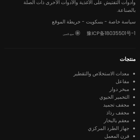
وأدوات التفتيش على الأغذية والأدوات الأخرى ذات الصلة
بالصناعة.
سياسة خاصة
-
بسكويت
-
خريطة الموقع
豫ICP备18035501号-1

صنع بالصين
منتجات
معدات الاستخلاص والتقطير
مفاعل
مبخر دوار
التخمير الحيوي
مجفف تجميد
مجفف رذاذ
معقم بالبخار
جهاز الطرد المركزي
فرن المعمل