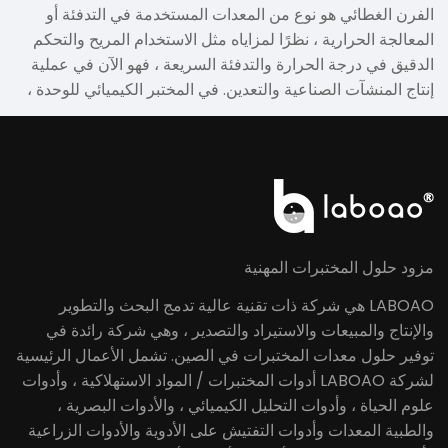
الفرن الغطائي هو نوع من المعدات المستخدمة في التدفئة أو
المعادن والسيراميك. ، تدفئة درجة حرارة عالية من أجل الذوبان ،
المعالجة الحرارية ، نظرًا لمزاياه مثل الاستخدام المريح والتحكم
التحليل ، إلخ.
الدقيق في درجة الحرارة والتدفئة السريعة ، فهو الآن في عملية
إنتاج المنشآت الصناعية والتعدين. في المختبر الكيميائي للوحدة ،
يعد استخدام هذا الفرن ضروريًا ، لذا إذا كنت تشتري فرنًا مناسبًا؟
مزود حلول المختبرات المهنية
LABOAO هي شركة ذات تقنية عالية تدمج البحث والتطوير
والإنتاج والمبيعات والاستيراد والتصدير ، وهي شركة رائدة في
توفير حلول معدات المختبرات في الصين. تشمل الأعمال الرئيسية
لشركة LABOAO أدوات المختبرات / المواد الاستهلاكية ، وأدوات
علوم الحياة ، وأدوات التحليل الكيميائي ، والأدوات البصرية ،
والطبية المعدات وأدوات التفتيش على الأدوية والأدوات الزراعية