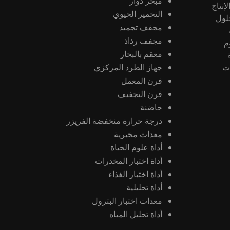
مبخر دوار
إنتاج
التخمير الحيوي
حلول
مجفف تجميد
مجفف رذاذ
وم
معقم بالبخار
ات
جهاز الطرد المركزي
فرن المعمل
فرن التجفيف
حاضنة
درجة حرارة منخفضة الفريزر
معدات مخبرية
أداة علوم الحياة
أداة اختبار المخدرات
أداة اختبار الغذاء
أداة تحليلية
معدات اختبار البترول
أداة تحليل المياه