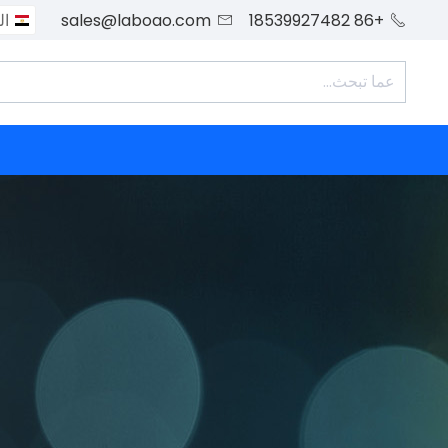
+86 18539927482
sales@laboao.com
ال

