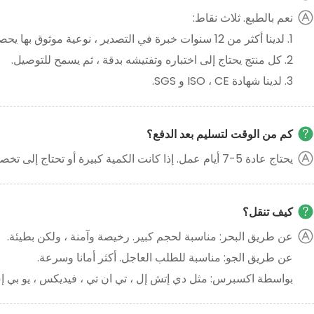
نعم بالطبع. ثلاث نقاط:
1. لدينا أكثر من 12 سنوات خبرة في التصدير ، نوعية موثوق بها يحصل عملاء أكثر العادية و ردود فعل جيدة.
2. كل منتج يحتاج إلى اختباره وتفتيشه بدقة ، ثم يسمح للتوصيل.
3. لدينا شهادة ISO ، CE و SGS.
كم من الوقت لتسليم بعد الدفع؟
يحتاج عادة 5-7 أيام عمل. إذا كانت الكمية كبيرة أو تحتاج إلى تخصيص ، يرجى تأكيد معنا من قبل النظام.
كيف تنقل؟
عن طريق البحر: مناسبة لحجم كبير. رخيصة وآمنة ، ولكن بطيئة.
عن طريق الجو: مناسبة للطلب العاجل. أكثر أمانا وسرعة.
بواسطة اكسبرس: مثل دي إتش إل ، تي ان تي ، فيديكس ، يو بي إس