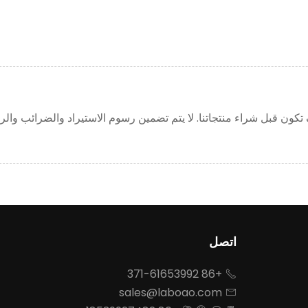
تكون قبل شراء منتجاتنا. لا يتم تضمين رسوم الاستيراد والضرائب وا
اتصل
+86 371-61653992

sales@laboao.com
