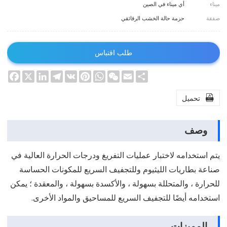
ميناء
أي ميناء في الصين
صفقة
حزمة حالة الخشب الرقائقي
طلب اقتباس
ebook
LinkedIn
Telegram
X
Pinterest
VK
WhatsApp
WeChat
Email
Share

تحميل
وصف
يتم استخدامه لاختبار عمليات التفريغ ودرجات الحرارة العالية في
صناعة بطاريات الليثيوم وللتجفيف السريع للمكونات الحساسة
للحرارة ، والمتحللة بسهولة ، والأكسدة بسهولة ، والمعقدة ؛ يمكن
استخدامه أيضًا للتجفيف السريع للمساحيق والمواد الأخرى.
المميزات