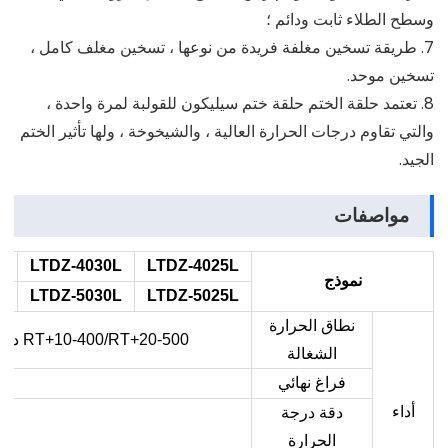
وسطح الطلاء ثابت ودائم ؛
7. طريقة تسخين مغلفة فريدة من نوعها ، تسخين مغلف كامل ،
تسخين موحد.
8. تعتمد حلقة الختم حلقة ختم سيليكون للقولبة لمرة واحدة ،
والتي تقاوم درجات الحرارة العالية ، والشيخوخة ، ولها تأثير الختم
الجيد.
مواصفات
L
LTDZ-4030L
LTDZ-4025L
نموذج
L
LTDZ-5030L
LTDZ-5025L
نطاق الحرارة
RT+10-400/RT+20-500
درج
الشغالة
فراغ نهائي
أداء
دقة درجة
الحرارة