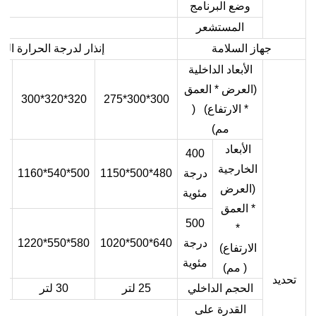
وضع البرنامج
المستشعر
جهاز السلامة
إنذار لدرجة الحرارة الز
الأبعاد الداخلية
(العرض * العمق
345
320*320*300
300*300*275
* الارتفاع) (
مم)
الأبعاد
400
الخارجية
درجة
480*500*1150
500*540*1160
*1285
(العرض
مئوية
* العمق
500
*
درجة
640*500*1020
580*550*1220
*1270
الارتفاع)
مئوية
( مم)
تحديد
الحجم الداخلي
25 لتر
30 لتر
القدرة على