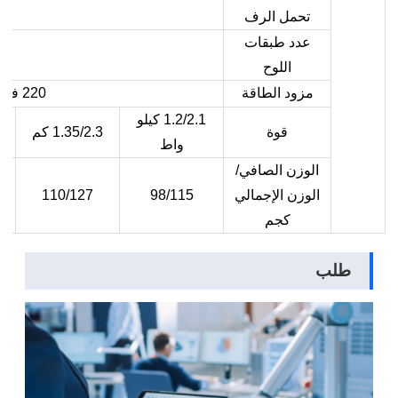
تحمل الرف
عدد طبقات
اللوح
مزود الطاقة
220 فولت
1.2/2.1 كيلو
قوة
1.35/2.3 كم
واط
الوزن الصافي/
الوزن الإجمالي
98/115
110/127
كجم
طلب