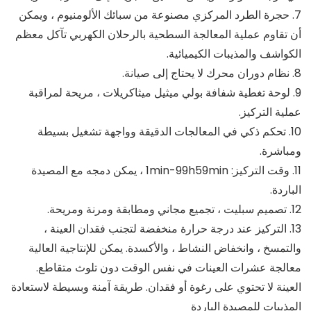
7. حجرة الطرد المركزي مصنوعة من سبائك الألومنيوم ، ويمكن
أن تقاوم عملية المعالجة السطحية بالرحلان الكهربي تآكل معظم
الكواشف والمذيبات الكيميائية.
8. نظام دوران محرك لا يحتاج إلى صيانة.
9. لوحة تغطية شفافة بولي ميثيل ميثاكريلات ، مريحة لمراقبة
عملية التركيز.
10. تحكم ذكي في المعالجات الدقيقة وواجهة تشغيل بسيطة
ومباشرة.
11. وقت التركيز: 1min-99h59min ، يمكن دمجه مع المصيدة
الباردة.
12. تصميم سبليت ، تجميع مجاني ومطابقة ومرنة ومريحة.
13. التركيز عند درجة حرارة منخفضة لتجنب فقدان العينة ،
والتمسخ ، وانخفاض النشاط ، والأكسدة. يمكن للإنتاجية العالية
معالجة عشرات العينات في نفس الوقت دون تلوث متقاطع.
العينة لا تحتوي على رغوة أو فقدان. طريقة آمنة وبسيطة لاستعادة
المذيبات للمصيدة الباردة