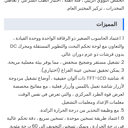
الحمض النووي الريبي ، قلة القلة ، اختبار الطب الشرعي / تعاطي
المخدرات ، تركيز المختبر العام.
المميزات
1. اعتماد الحاسوب الصغير ذو الرقاقة الواحدة ووحدة القيادة ،
والتعاون مع لوحة تحكم البحث والتطوير المستقلة ومحرك DC
بدون فرشات ذو عزم دوران عالي.
2. تشغيل مستقر وضجيج منخفض ، مما يوفر بيئة معملية مريحة.
3. يمكن تحقيق تسخين عينة الفراغ (اختياري).
4. شاشة TFT-LCD ذات ألوان حقيقية ، أوضاع تشغيل مزدوجة
لأزرار شاشة تعمل باللمس وأزرار فعلية ، مع مفاتيح مخصصة
لعرض قوة الطرد المركزي ، والتي تعرض في نفس الوقت
معلمات الإعداد ومعلمات التشغيل.
5. مع وظيفة التحذير من درجة الحرارة الزائدة.
6. اعتماد طريقة تسخين موحدة ، تسخين سريع ، دقة تحكم عالية
في درجة الحرارة ، ويمكن تسخين التجويف إلى 60 درجة مئوية.