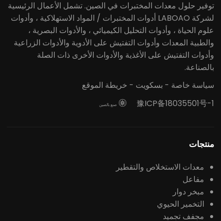
توفير حلول معدات المختبرات في الصين. تشمل الأعمال الرئيسية
لشركة LABOAO أدوات المختبرات / المواد الاستهلاكية ، وأدوات
علوم الحياة ، وأدوات التحليل الكيميائي ، والأدوات البصرية ،
والطبية المعدات وأدوات التفتيش على الأدوية والأدوات الزراعية
وأدوات التفتيش على الأغذية والأدوات الأخرى ذات الصلة
بالصناعة.
سياسة خاصة
-
بسكويت
-
خريطة الموقع
豫ICP备18035501号-1

صنع بالصين
منتجات
معدات الاستخلاص والتقطير
مفاعل
مبخر دوار
التخمير الحيوي
مجفف تجميد