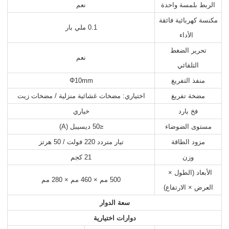
الربط بلمسة واحدة
نعم
مكنسة كهربائية فائقة
0.1 ملي بار
الأداء
تحرير الضغط
نعم
التلقائي
منفذ التفريغ
Φ10mm
مضخة تفريغ
اختياري: مضخات غشائية منزلية / مضخات زيت
فخ بارد
خياري
مستوى الضوضاء
≤50 ديسيبل (A)
مزود الطاقة
تيار متردد 220 فولت / 50 هرتز
وزن
21 كجم
الأبعاد (الطول ×
500 مم × 460 مم × 280 مم
العرض × الارتفاع)
سعة الدوار
دوارات اختيارية