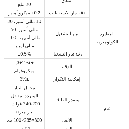
المدى
20 ملغ
دقة تيار الاستقطاب
±0.2 ميكرو أمبير
10 مللي أمبير، 20
مللي أمبير، 50
تيار التشغيل
المعايرة
مللي أمبير، 100
الكولومترية
مللي أمبير
دقة تيار التشغيل
±0.5%
± (5%+3)
الدقة
ميكروغرام
إمكانية التكرار
≤3%
محول التيار
المتردد، مدخل
مصدر الطاقة
200-240 فولت
عام
تيار متردد
الأبعاد
300×235×100 مم
الوزن
2 كجم