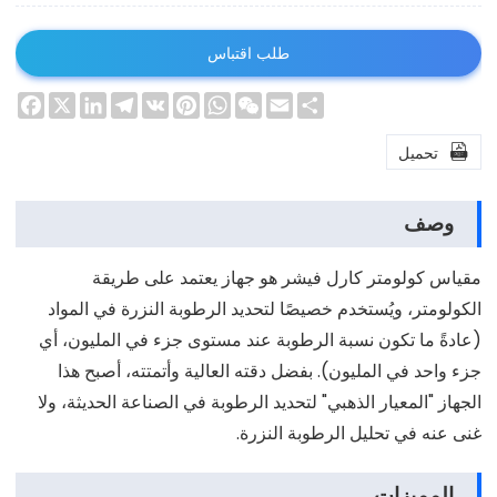
طلب اقتباس
ebook
LinkedIn
Telegram
X
Pinterest
VK
WhatsApp
WeChat
Email
Share

تحميل
وصف
مقياس كولومتر كارل فيشر هو جهاز يعتمد على طريقة
الكولومتر، ويُستخدم خصيصًا لتحديد الرطوبة النزرة في المواد
(عادةً ما تكون نسبة الرطوبة عند مستوى جزء في المليون، أي
جزء واحد في المليون). بفضل دقته العالية وأتمتته، أصبح هذا
الجهاز "المعيار الذهبي" لتحديد الرطوبة في الصناعة الحديثة، ولا
غنى عنه في تحليل الرطوبة النزرة.
المميزات