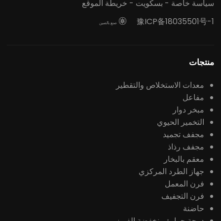
سياسة خاصة
-
بسكويت
-
خريطة الموقع
豫ICP备18035501号-1

صنع بالصين
منتجات
معدات الاستخلاص والتقطير
مفاعل
مبخر دوار
التخمير الحيوي
مجفف تجميد
مجفف رذاذ
معقم بالبخار
جهاز الطرد المركزي
فرن المعمل
فرن التجفيف
حاضنة
درجة حرارة منخفضة الفريزر