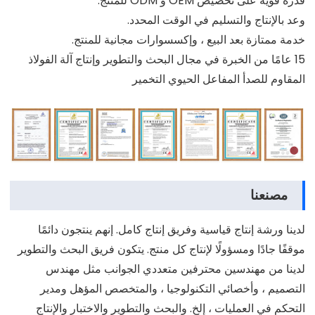
قدرة قوية على تخصيص OEM و ODM للمنتج.
وعد بالإنتاج والتسليم في الوقت المحدد.
خدمة ممتازة بعد البيع ، وإكسسوارات مجانية للمنتج.
15 عامًا من الخبرة في مجال البحث والتطوير وإنتاج آلة الفولاذ
المقاوم للصدأ المفاعل الحيوي التخمير
مصنعنا
لدينا ورشة إنتاج قياسية وفريق إنتاج كامل. إنهم ينتجون دائمًا
موقفًا جادًا ومسؤولًا لإنتاج كل منتج. يتكون فريق البحث والتطوير
لدينا من مهندسين محترفين متعددي الجوانب مثل مهندس
التصميم ، وأخصائي التكنولوجيا ، والمتخصص المؤهل ومدير
التحكم في العمليات ، إلخ. والبحث والتطوير والاختبار والإنتاج