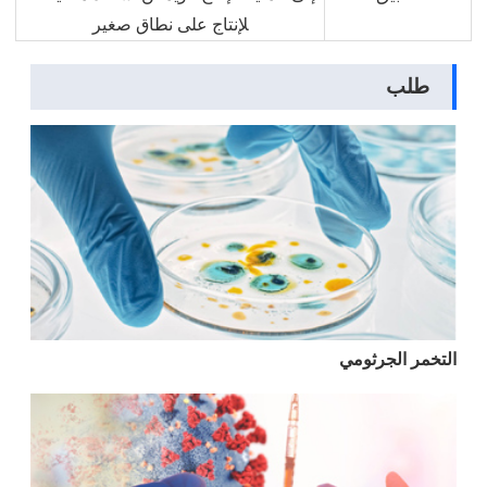
لإنتاج على نطاق صغير
طلب
التخمر الجرثومي