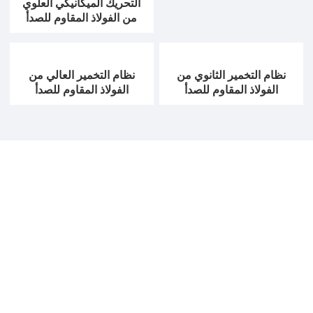
التحريك الميكانيكي العلوي
من الفولاذ المقاوم للصدأ
نظام التخمير الثانوي من
نظام التخمير العالي من
الفولاذ المقاوم للصدأ
الفولاذ المقاوم للصدأ
مزود حلول المختبرات المهنية
LABOAO هي شركة ذات تقنية عالية تدمج البحث والتطوير
والإنتاج والمبيعات والاستيراد والتصدير ، وهي شركة رائدة في
توفير حلول معدات المختبرات في الصين. تشمل الأعمال الرئيسية
لشركة LABOAO أدوات المختبرات / المواد الاستهلاكية ، وأدوات
علوم الحياة ، وأدوات التحليل الكيميائي ، والأدوات البصرية ،