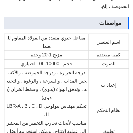
الحموضة ، إلخ.
مواصفات
مفاعل حيوي متعدد من الفولاذ المقاوم لل
اسم العنصر
صدأ
كمية متعددة
مزيج 1-20 وحدة
الصوت
حجم 10L-10000L اختياري
درجة الحرارة ، ودرجة الحموضة ، والأكس
جين المذاب ، والسرعة ، والرغوة ، والتجدي
إعدادات
د ، وتدفق الهواء (يدوي) ، وضغط الخزان (ي
دوي)
تحكم مهندس بيولوجي LBR-A ، B ، C ، D
نظام التحكم
، H
مناسب لأبحاث تجارب التخمير من المختبر
تطبيق
إلى عملية الإنتاج ، ويمكن استخدامه أيضًا ل