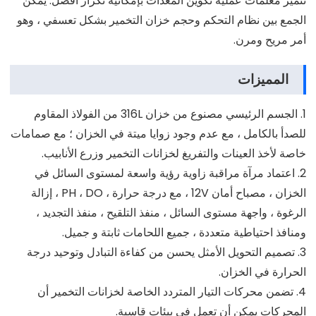
تتميز معلمات عملية تكوين المعدات بإمكانية تكرار أفضل. يمكن
الجمع بين نظام التحكم وحجم خزان التخمير بشكل تعسفي ، وهو
أمر مريح ومرن.
المميزات
1. الجسم الرئيسي مصنوع من خزان 316L من الفولاذ المقاوم
للصدأ بالكامل ، مع عدم وجود زوايا ميتة في الخزان ؛ مع صمامات
خاصة لأخذ العينات والتفريغ لخزانات التخمير وزرع الأنابيب.
2. اعتماد مرآة مراقبة زاوية رؤية واسعة لمستوى السائل في
الخزان ، مصباح أمان 12V ، مع درجة حرارة ، PH ، DO ، إزالة
الرغوة ، واجهة مستوى السائل ، منفذ التلقيح ، منفذ التجديد ،
ومنافذ احتياطية متعددة ، جميع اللحامات ثابتة و جميل.
3. تصميم التحويل الأمثل يحسن من كفاءة التبادل وتوحيد درجة
الحرارة في الخزان.
4. تضمن محركات التيار المتردد الخاصة لخزانات التخمير أن
المحركات يمكن أن تعمل في بيئات قاسية.