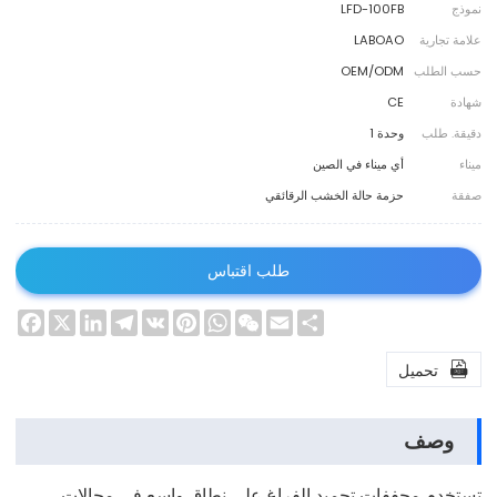
نموذج
LFD-100FB
علامة تجارية
LABOAO
حسب الطلب
OEM/ODM
شهادة
CE
دقيقة. طلب
وحدة 1
ميناء
أي ميناء في الصين
صفقة
حزمة حالة الخشب الرقائقي
طلب اقتباس
ebook
LinkedIn
Telegram
X
Pinterest
VK
WhatsApp
WeChat
Email
Share

تحميل
وصف
تستخدم مجففات تجميد الفراغ على نطاق واسع في مجالات