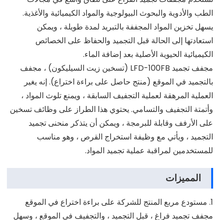
الطب والأدوية والبحوث البيولوجية والمواد الكيميائية والأغذية.
يسهل تخزين المواد المجففة بالتبريد لمدة طويلة ، ويمكن
استعادتها إلى الحالة قبل التجميد والحفاظ على الخصائص
الكيميائية الحيوية الأصلية بعد إضافة الماء.
مجفف تجميد LFD-100FB (تسخين زيت السيليكون) ، مجفف
بالتجميد في الموقع (منتج حاصل على براءة اختراع). إنه يغير
العملية المرهقة لعملية التجفيف السابقة ، ويمنع تلوث المواد ،
وأتمتة التجفيف والتسامي. يحتوي هذا الطراز على وظائف تسخين
على الأرفف وقابلة للبرمجة ، ويمكن أن يتذكر منحنى تجميد
التجميد ، ويأتي مع وظيفة استخراج القرص ، وهو مناسب
للمستخدمين لمراقبة عملية تجميد المواد.
المميزات
1. مستودع مربع المنتج للشركة على براءة اختراع في الموقع
مجفف تجميد فراغ ، قبل التجميد ، والتجفيف في الموقع ، وسهل