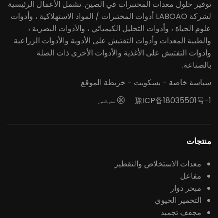
توفير حلول معدات المختبرات في الصين. تشمل الأعمال الرئيسية
لشركة LABOAO أدوات المختبرات / المواد الاستهلاكية ، وأدوات
علوم الحياة ، وأدوات التحليل الكيميائي ، والأدوات البصرية ،
والطبية المعدات وأدوات التفتيش على الأدوية والأدوات الزراعية
وأدوات التفتيش على الأغذية والأدوات الأخرى ذات الصلة
بالصناعة.
سياسة خاصة
-
بسكويت
-
خريطة الموقع
豫ICP备18035501号-1

صنع بالصين
منتجات
معدات الاستخلاص والتقطير
مفاعل
مبخر دوار
التخمير الحيوي
مجفف تجميد