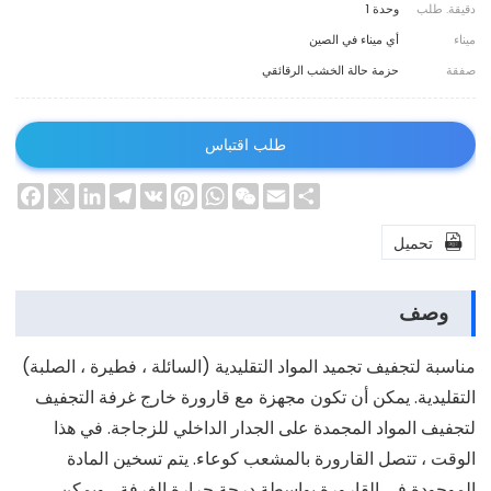
دقيقة. طلب
وحدة 1
ميناء
أي ميناء في الصين
صفقة
حزمة حالة الخشب الرقائقي
طلب اقتباس
ebook
LinkedIn
Telegram
X
Pinterest
VK
WhatsApp
WeChat
Email
Share

تحميل
وصف
مناسبة لتجفيف تجميد المواد التقليدية (السائلة ، فطيرة ، الصلبة)
التقليدية. يمكن أن تكون مجهزة مع قارورة خارج غرفة التجفيف
لتجفيف المواد المجمدة على الجدار الداخلي للزجاجة. في هذا
الوقت ، تتصل القارورة بالمشعب كوعاء. يتم تسخين المادة
الموجودة في القارورة بواسطة درجة حرارة الغرفة ، ويمكن