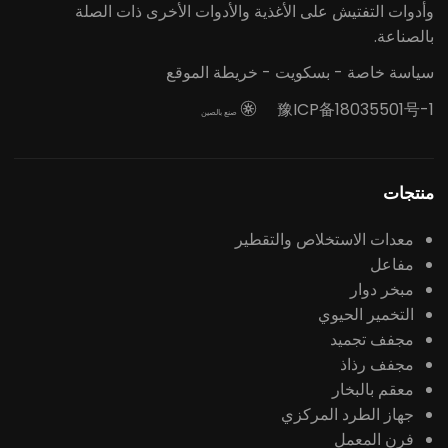
وأدوات التفتيش على الأغذية والأدوات الأخرى ذات الصلة
بالصناعة.
سياسة خاصة
-
بسكويت
-
خريطة الموقع
豫ICP备18035501号-1

صنع بالصين
منتجات
معدات الاستخلاص والتقطير
مفاعل
مبخر دوار
التخمير الحيوي
مجفف تجميد
مجفف رذاذ
معقم بالبخار
جهاز الطرد المركزي
فرن المعمل