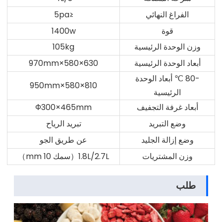
الفراغ النهائي
≤5pa
قوة
1400w
وزن الوحدة الرئيسية
105kg
أبعاد الوحدة الرئيسية
630×580×970mm
-80 ℃ أبعاد الوحدة
810×580×950mm
الرئيسية
أبعاد غرفة التجفيف
Ф300×465mm
وضع التبريد
تبريد الرياح
وضع إزالة الجليد
عن طريق الجو
وزن المشتريات
1.8L/2.7L（سمك 10 mm）
طلب