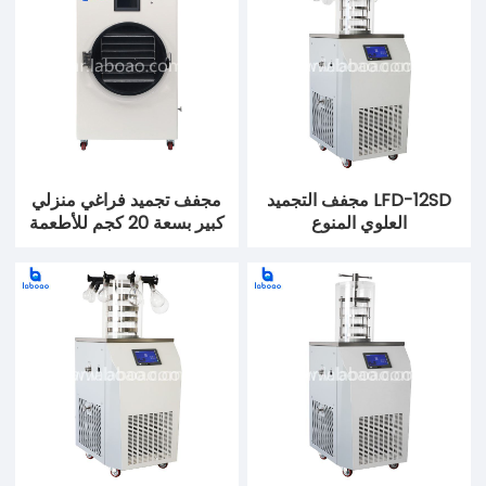
LFD-12SD مجفف التجميد
مجفف تجميد فراغي منزلي
العلوي المنوع
كبير بسعة 20 كجم للأطعمة