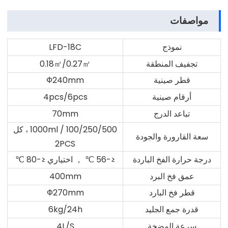
مواصفات
نموذج
LFD-18C
تجفيف المنطقة
0.18㎡/0.27㎡
قطر صينية
Ф240mm
أرقام صينية
4pcs/6pcs
تباعد الدرج
70mm
100/250/500 / 1000ml ، كل
سعة القارورة والجودة
2PCS
درجة حرارة الفخ الباردة
≤-56 ℃ ， اختياري ≤-80 ℃
عمق فخ البرد
400mm
قطر فخ البارد
Ф270mm
قدرة جمع الجليد
6kg/24h
سرعة المضخة
4L/S