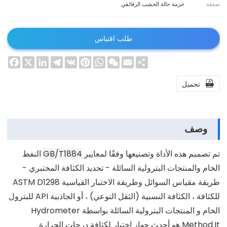
صفقة
حزمة حالة الخشب الرقائقي
طلب اقتباس
ebook
LinkedIn
Telegram
X
Pinterest
VK
WhatsApp
WeChat
Email
Share

تحميل
وصف
تم تصميم هذه الأداة وتصنيعها وفقًا لمعايير
GB/T1884
النفط
الخام والمنتجات البترولية السائلة - تحديد الكثافة المختبري -
طريقة مقياس السوائل وطريقة الاختبار القياسية ASTM D1298
للكثافة ، الكثافة النسبية (الثقل النوعي) ، أو الجاذبية API للبترول
الخام و المنتجات البترولية السائلة بواسطة Hydrometer
Method.It هو أحدث جهاز اختبار لكثافة درجات الحرارة