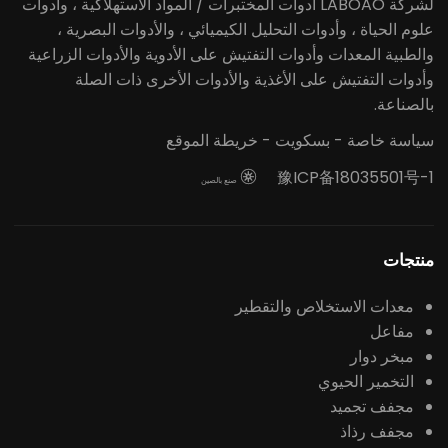
لشركة LABOAO أدوات المختبرات / المواد الاستهلاكية ، وأدوات
علوم الحياة ، وأدوات التحليل الكيميائي ، والأدوات البصرية ،
والطبية المعدات وأدوات التفتيش على الأدوية والأدوات الزراعية
وأدوات التفتيش على الأغذية والأدوات الأخرى ذات الصلة
بالصناعة.
سياسة خاصة
-
بسكويت
-
خريطة الموقع
豫ICP备18035501号-1

صنع بالصين
منتجات
معدات الاستخلاص والتقطير
مفاعل
مبخر دوار
التخمير الحيوي
مجفف تجميد
مجفف رذاذ