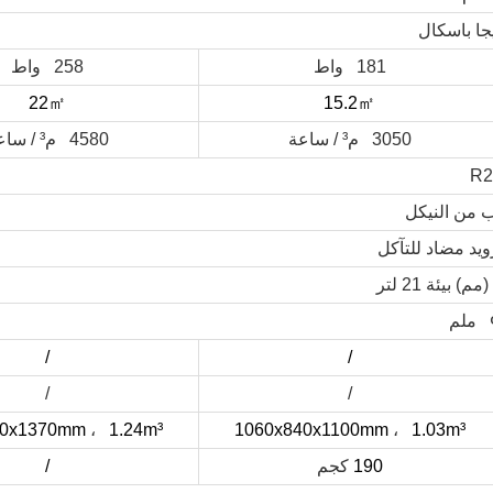
181 واط
258 واط
㎡
㎡
22
15.2
3050 م³ / ساعة
4580 م³ / ساعة
R2
ويد مضاد للتآكل
/
/
/
/
50x1370mm
،
1.24m³
1060x840x1100mm
،
1.03m³
190
كجم
/