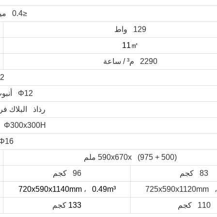
≤0.4 ميجا باسكال
129 واط
㎡
11
2290 م³ / ساعة
2
Φ12 أنبوب من النيكل
رذاذ البلاك فر
Φ300x300H (مم) بيئة 21 لتر
Φ16 ملم
590x670x (975 + 500) ملم
83 كجم
96 كجم
720x590x1140mm
،
0.49m³
725x590x1120mm ،
110 كجم
133
كجم