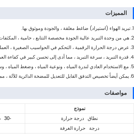
المميزات
1. تبريد الهواء (استيراد) ضاغط مغلقة ، والجودة وموثوق بها.
2. هي من وحدة التبريد عالية الجودة مخصصة التتابع ، حامية ، المكثفات وغيرها من الأجهزة ، وضمان الجودة.
3. عرض درجة الحرارة الرقمية ، التحكم في الحواسيب الصغيرة ، العملية بسيطة.
4. قدرة التبريد ، سرعة التبريد ، مما أدى إلى تحسن كبير في كفاءة العمل.
5. مع الاستخدام العادي لندرة المياه ، ونوعية المياه ، وضغط المياه ، وسوء درجة حرارة المياه وظروف العمل في درجات الحرارة العالية ، والتي يمكن أن تحمي بشكل فعال جميع أنواع المعدات الدقيقة ، والأعصاب.
6. يمكن أيضاً تخصيص التدفق القابل للتعديل للمضخة الدائرية للآلة ، مما يجعلها رائعة لتلبية الاحتياجات الفعلية لمختلف المستخدمين.
مواصفات
نموذج
نطاق درجة حرارة
-30 درجة مئوية إلى RT
درجة حرارة الغرفة