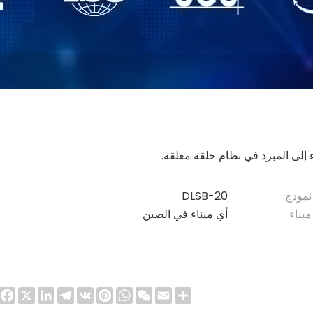
 إلى المبرد في نظام حلقة مغلقة.
نموذج
DLSB-20
ميناء
أي ميناء في الصين
ook
LinkedIn
Telegram
X
Pinterest
WhatsApp
VK
WeChat
Email
Share