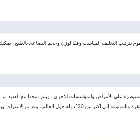
م بترتيب التغليف المناسب وفقًا لوزن وحجم البضاعة. بالطبع ، يمكنك أ
يطرة على الأمراض والمؤسسات الأخرى ، ويتم دمجها مع العديد من ال
المعروفة ، والطاقة الجديدة ، وشركات الإلكترونيات ، وشركات تصنيع الأغذية ، حماية البيئة ، إلخ. التعاون المؤسسي ، يتم تصدير منتجاتنا المستقرة والموثوقة إلى أكثر من 