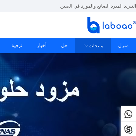
التبريد المبرد الصانع والمورد في الصين
منزل
حل
أخبار
ترقية
منتجات


