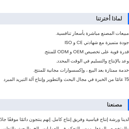
لماذا أخترتنا
مبيعات المصنع مباشرة بأسعار تنافسية.
جودة متميزة مع شهادتي CE و ISO
قدرة قوية على تخصيص OEM و ODM للمنتج.
وعد بالإنتاج والتسليم في الوقت المحدد.
خدمة ممتازة بعد البيع ، وإكسسوارات مجانية للمنتج.
15 عامًا من الخبرة في مجال البحث والتطوير وإنتاج آلة التبريد المبرد
مصنعنا
لدينا ورشة إنتاج قياسية وفريق إنتاج كامل. إنهم ينتجون دائمًا موقفًا 
والمتخصص المؤهل ومدير التحكم في العمليات ، إلخ. والبحث والتطوير وال