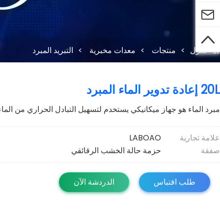


منزل
>
منتجات
>
معدات مخبرية
>
التبريد المبرد

20L إعادة تدوير الماء المبرد
مبرد الماء هو جهاز ميكانيكي يستخدم لتسهيل التبادل الحراري من الماء
علامة تجارية
LABOAO
صفقة
حزمة حالة الخشب الرقائقي
طلب اقتباس
الدردشة الآن