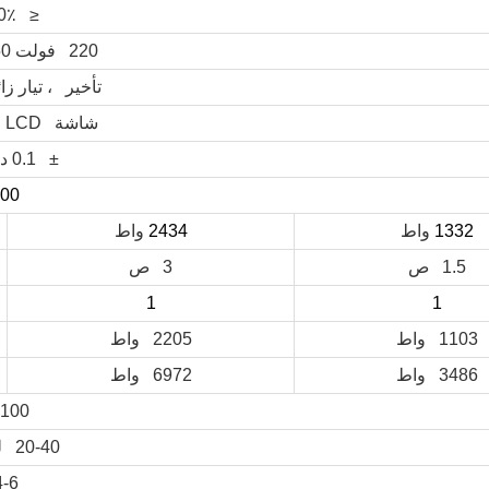
≤ 70٪ تهوية
220 فولت 50 هرتز 1 مرحلة
تأخير ، تيار زا
شاشة LCD ، مفتاح التشغيل
± 0.1 درجة مئوية
00
1332
واط
2434
واط
1.5 ص
3 ص
1
1
1103 واط
2205 واط
3486 واط
6972 واط
100 واط
20-40 لتر / دقيقة
4-6 