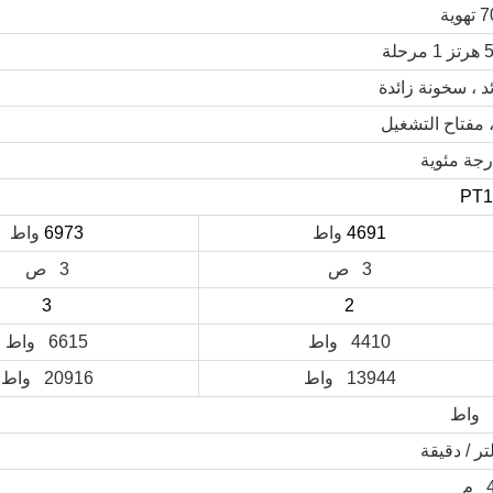
ئد ، سخونة زائدة
PT1
4691
واط
6973
واط
3 ص
3 ص
3
2
4410 واط
6615 واط
13944 واط
20916 واط
م