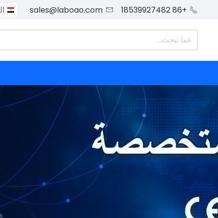
+86 18539927482
sales@laboao.com
ال

