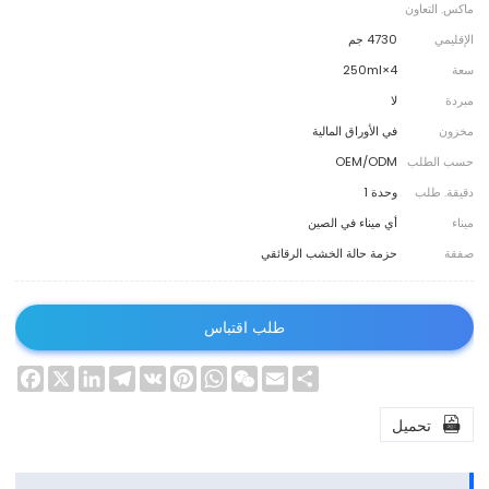
ماكس. التعاون
الإقليمي
4730 جم
سعة
4×250ml
مبردة
لا
مخزون
في الأوراق المالية
حسب الطلب
OEM/ODM
دقيقة. طلب
وحدة 1
ميناء
أي ميناء في الصين
صفقة
حزمة حالة الخشب الرقائقي
طلب اقتباس
ebook
LinkedIn
Telegram
X
Pinterest
VK
WhatsApp
WeChat
Email
Share

تحميل