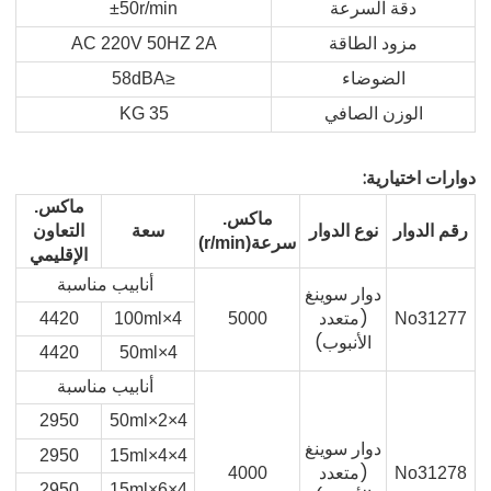
دقة السرعة
±50r/min
مزود الطاقة
AC 220V 50HZ 2A
الضوضاء
≤58dBA
الوزن الصافي
35 KG
دوارات اختيارية:
ماكس.
ماكس.
رقم الدوار
نوع الدوار
سعة
التعاون
سرعة(r/min)
الإقليمي
أنابيب مناسبة
دوار سوينغ
(متعدد
4420
4×100ml
5000
No31277
الأنبوب)
4420
4×50ml
أنابيب مناسبة
2950
4×2×50ml
دوار سوينغ
2950
4×4×15ml
(متعدد
4000
No31278
2950
4×6×15ml