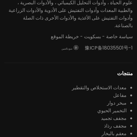
علوم الحياة ، وأدوات التحليل الكيميائي ، والأدوات البصرية ،
والطبية المعدات وأدوات التفتيش على الأدوية والأدوات الزراعية
وأدوات التفتيش على الأغذية والأدوات الأخرى ذات الصلة
بالصناعة.
سياسة خاصة
-
بسكويت
-
خريطة الموقع
豫ICP备18035501号-1

صنع بالصين
منتجات
معدات الاستخلاص والتقطير
مفاعل
مبخر دوار
التخمير الحيوي
مجفف تجميد
مجفف رذاذ
معقم بالبخار