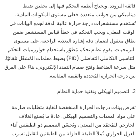
فائقة البرودة. وتحتاج أنظمة التحكم فيها إلى تحقيق ضبط
ديناميكي من جوانب متعددة. فعلى مستوى المكونات المادية،
تُستخدم مستشعرات درجة حرارة عالية الدقة لجمع البيانات في
الوقت الفعلي، ويجب التحكم في خطأ قياس المستشعر ضمن
نطاق معقول لضمان دقة إشارة التغذية الراجعة. على مستوى
البرمجيات، يقوم نظام تحكم مُطوّر باستخدام خوارزميات التحكم
التناسبي التكاملي التفاضلي (PID) بضبط معلمات المُشغّل تلقائيًا،
مثل سرعة الضاغط وفتح صمام التمدد الإلكتروني، بناءً على الفرق
بين درجة الحرارة المُحددة والقيمة المقاسة.
3. التصميم الهيكلي وتقنية حماية النظام
تفرض بيئات درجات الحرارة المنخفضة للغاية متطلبات صارمة
على مواد المعدات والتصميم الهيكلي. عادةً ما يُصنع الغلاف
الخارجي للمُجمّد من المعدن، ويُحسّن التصميم ذو الطبقتين أداء
العزل الحراري. تُملأ الطبقة العازلة بين الطبقتين لتقليل تسرب