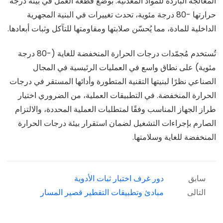
المعالجة الباردة للمواد المعدنية. بوضع قطعة العمل في بيئة درجة
حرارتها -80 درجة مئوية، تحدث تغييرات في البنية المجهرية
الداخلية للمادة، مما يُحسّن صلابتها ومقاومتها للتآكل وثبات أبعادها.
تُستخدم مُجمّدات درجات الحرارة المنخفضة للغاية (-80 درجة
مئوية) على نطاق واسع في العمليات الرئيسية في المجال
الصناعي نظرًا لبنيتها التقنية المتطورة وأدائها المستقر في درجات
الحرارة المنخفضة. في التطبيقات العملية، من الضروري اختيار
طراز الجهاز المناسب وفقًا لمتطلبات العملية المحددة، والالتزام
الصارم بإجراءات التشغيل لضمان استقرار بيئة درجات الحرارة
المنخفضة للغاية وسلامتها.
سابق
دور غرف اختبار ثبات الأدوية
التالى
مبادئ وتطبيقات التقطير قصير المسار