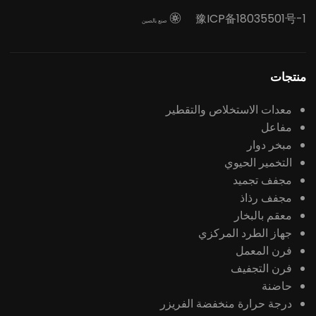
豫ICP备18035501号-1

صنع بالصين
منتجات
معدات الاستخلاص والتقطير
مفاعل
مبخر دوار
التخمير الحيوي
مجفف تجميد
مجفف رذاذ
معقم بالبخار
جهاز الطرد المركزي
فرن المعمل
فرن التجفيف
حاضنة
درجة حرارة منخفضة الفريزر