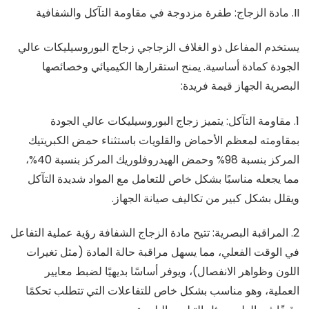
II. مادة الزجاج: طفرة مزدوجة في مقاومة التآكل والشفافية
يستخدم المفاعل ذو الغلاف الزجاجي زجاج البوروسيليكات عالي
الجودة كمادة أساسية. يمنح استقرارها الكيميائي وخصائصها
البصرية الجهاز قيمة فريدة:
1. مقاومة التآكل: يتميز زجاج البوروسيليكات عالي الجودة
بمقاومته لمعظم الأحماض والقلويات باستثناء حمض الكبريتيك
المركز بنسبة 98% وحمض الهيدروفلوريك المركز بنسبة 40%،
مما يجعله مناسبًا بشكل خاص للتعامل مع المواد شديدة التآكل
ويقلل بشكل كبير من تكاليف صيانة الجهاز.
2. المراقبة البصرية: تتيح مادة الزجاج الشفافة رؤية عملية التفاعل
في الوقت الفعلي، مما يسهل مراقبة حالة المادة (مثل تغيرات
اللون وظواهر الانفصال)، ويوفر أساسًا بديهيًا لضبط معايير
العملية، وهو مناسب بشكل خاص للتفاعلات التي تتطلب تحكمًا