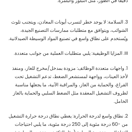
دقيقًا في الطور، مثل التبلور والبلمرة.
3. السلامة: لا يوجد خطر لتسرب أيونات المعادن، ويتجنب تلوث
الشوائب، ويتوافق مع متطلبات ممارسات التصنيع الجيدة،
ويُستخدم على نطاق واسع في تصنيع المواد الوسيطة الصيدلانية.
III. المزايا الوظيفية: يلبي متطلبات العملية من جوانب متعددة.
1. واجهات متعددة الوظائف: مزودة بمدخل/مخرج للغاز، ومنفذ
لأخذ العينات، وواجهة لمستشعر الضغط، تدعم التشغيل تحت
الفراغ، والحماية من الغاز، والمراقبة الآنية، ما يجعلها مناسبة
لظروف التشغيل المعقدة مثل الضغط السلبي والحماية بالغاز
الخامل.
2. نطاق واسع لدرجة الحرارة: يغطي نطاق درجة حرارة التشغيل
من -60 درجة مئوية إلى 250 درجة مئوية، ما يلبي احتياجات